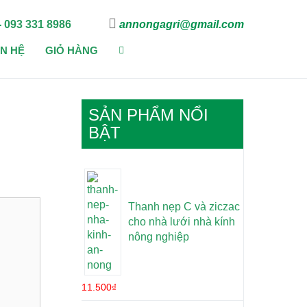
-
093 331 8986
annongagri@gmail.com
ÊN HỆ
GIỎ HÀNG
SẢN PHẨM NỔI
BẬT
Thanh nẹp C và ziczac
cho nhà lưới nhà kính
nông nghiệp
11.500
₫