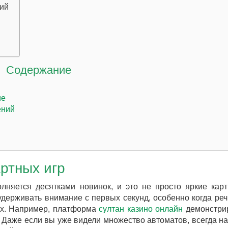
ний
Содержание
ие
ений
ртных игр
лняется десятками новинок, и это не просто яркие карт
держивать внимание с первых секунд, особенно когда реч
ах. Например, платформа
султан казино онлайн
демонстрир
 Даже если вы уже видели множество автоматов, всегда н