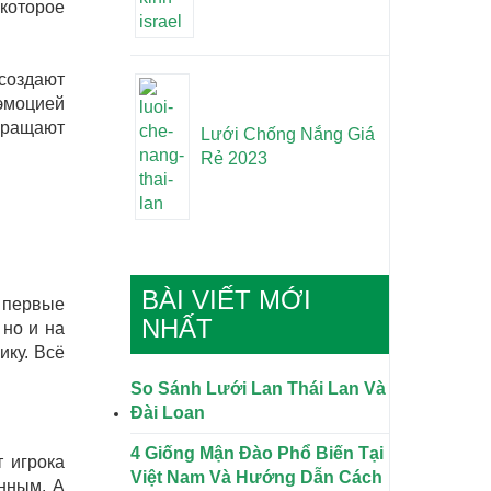
которое
 создают
 эмоцией
бращают
Lưới Chống Nắng Giá
Rẻ 2023
BÀI VIẾT MỚI
 первые
NHẤT
 но и на
ику. Всё
So Sánh Lưới Lan Thái Lan Và
Đài Loan
4 Giống Mận Đào Phổ Biến Tại
т игрока
Việt Nam Và Hướng Dẫn Cách
янным. А