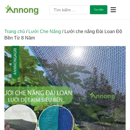
Chuyển
Tìm
tới
An Tâm Làm Nông
An Nông Agri
kiếm
nội
cho:
dung
Trang chủ
/
Lưới Che Nắng
/ Lưới che nắng Đài Loan Độ
Bền Từ 8 Năm