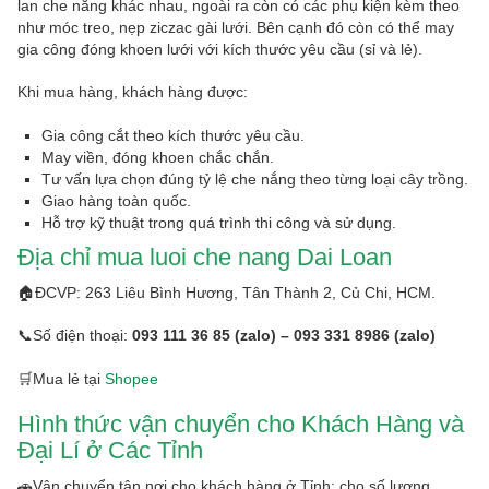
lan che nắng khác nhau, ngoài ra còn có các phụ kiện kèm theo
như móc treo, nẹp ziczac gài lưới. Bên cạnh đó còn có thể may
gia công đóng khoen lưới với kích thước yêu cầu (sỉ và lẻ).
Khi mua hàng, khách hàng được:
Gia công cắt theo kích thước yêu cầu.
May viền, đóng khoen chắc chắn.
Tư vấn lựa chọn đúng tỷ lệ che nắng theo từng loại cây trồng.
Giao hàng toàn quốc.
Hỗ trợ kỹ thuật trong quá trình thi công và sử dụng.
Địa chỉ mua luoi che nang Dai Loan
🏠ĐCVP: 263 Liêu Bình Hương, Tân Thành 2, Củ Chi, HCM.
📞Số điện thoại:
093 111 36 85 (zalo) – 093 331 8986 (zalo)
🛒Mua lẻ tại
Shopee
Hình thức vận chuyển cho Khách Hàng và
Đại Lí ở Các Tỉnh
🚗Vận chuyển tận nơi cho khách hàng ở Tỉnh: cho số lượng