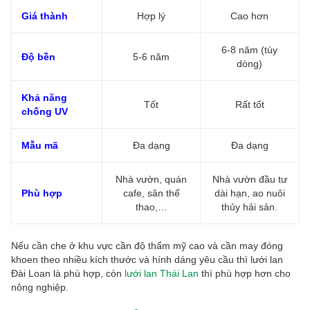
Giá thành
Hợp lý
Cao hơn
6-8 năm (tùy
Độ bền
5-6 năm
dòng)
Khả năng
Tốt
Rất tốt
chống UV
Mẫu mã
Đa dạng
Đa dạng
Nhà vườn, quán
Nhà vườn đầu tư
Phù hợp
cafe, sân thể
dài hạn, ao nuôi
thao,…
thủy hải sản.
Nếu cần che ở khu vực cần độ thẩm mỹ cao và cần may đóng
khoen theo nhiều kích thước và hính dáng yêu cầu thì lưới lan
Đài Loan là phù hợp, còn
lưới lan Thái Lan
thì phù hợp hơn cho
nông nghiệp.