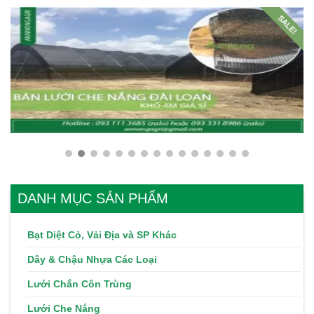
SALE!
12.000
₫
9.000
₫
DANH MỤC SẢN PHẨM
Bạt Diệt Cỏ, Vải Địa và SP Khác
Dây & Chậu Nhựa Các Loại
Lưới Chắn Côn Trùng
Lưới Che Nắng