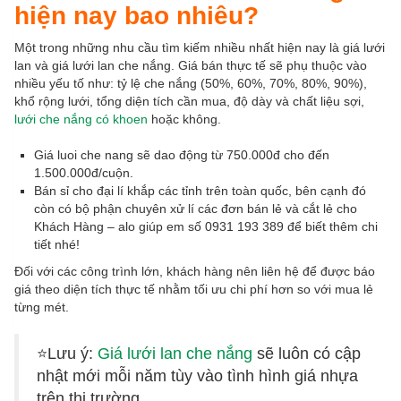
hiện nay bao nhiêu?
Một trong những nhu cầu tìm kiếm nhiều nhất hiện nay là giá lưới
lan và giá lưới lan che nắng. Giá bán thực tế sẽ phụ thuộc vào
nhiều yếu tố như: tỷ lệ che nắng (50%, 60%, 70%, 80%, 90%),
khổ rộng lưới, tổng diện tích cần mua, độ dày và chất liệu sợi,
lưới che nắng có khoen
hoặc không.
Giá luoi che nang sẽ dao động từ 750.000đ cho đến
1.500.000đ/cuộn.
Bán sỉ cho đại lí khắp các tỉnh trên toàn quốc, bên cạnh đó
còn có bộ phận chuyên xử lí các đơn bán lẻ và cắt lẻ cho
Khách Hàng – alo giúp em số 0931 193 389 để biết thêm chi
tiết nhé!
Đối với các công trình lớn, khách hàng nên liên hệ để được báo
giá theo diện tích thực tế nhằm tối ưu chi phí hơn so với mua lẻ
từng mét.
⭐Lưu ý:
Giá lưới lan che nắng
sẽ luôn có cập
nhật mới mỗi năm tùy vào tình hình giá nhựa
trên thị trường.