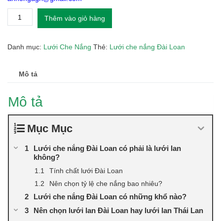
Lưới
Thêm vào giỏ hàng
che
nắng
Đài
Danh mục:
Lưới Che Nắng
Thẻ:
Lưới che nắng Đài Loan
Loan
Độ
Bền
Mô tả
Từ
8
Mô tả
Năm
số
lượng
Mục Mục
Lưới che nắng Đài Loan có phải là lưới lan
không?
Tính chất lưới Đài Loan
Nên chọn tỷ lệ che nắng bao nhiêu?
Lưới che nắng Đài Loan có những khổ nào?
Nên chọn lưới lan Đài Loan hay lưới lan Thái Lan