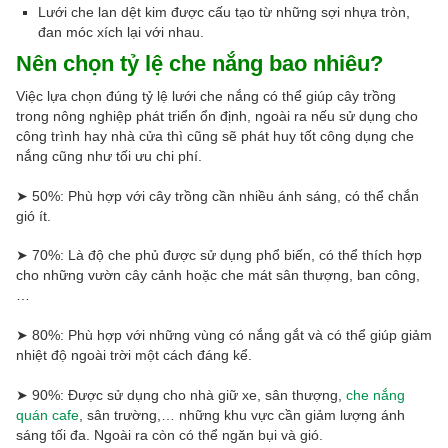
Lưới che lan dệt kim được cấu tạo từ những sợi nhựa tròn,
đan móc xích lại với nhau.
Nên chọn tỷ lệ che nắng bao nhiêu?
Việc lựa chọn đúng tỷ lệ lưới che nắng có thể giúp cây trồng
trong nông nghiệp phát triển ổn định, ngoài ra nếu sử dụng cho
công trình hay nhà cửa thì cũng sẽ phát huy tốt công dụng che
nắng cũng như tối ưu chi phí.
➤ 50%: Phù hợp với cây trồng cần nhiều ánh sáng, có thể chắn
gió ít.
➤ 70%: Là độ che phủ được sử dụng phổ biến, có thể thích hợp
cho những vườn cây cảnh hoặc che mát sân thượng, ban công,
…
➤ 80%: Phù hợp với những vùng có nắng gắt và có thể giúp giảm
nhiệt độ ngoài trời một cách đáng kể.
➤ 90%: Được sử dụng cho nhà giữ xe, sân thượng,
che nắng
quán cafe
, sân trường,… những khu vực cần giảm lượng ánh
sáng tối đa. Ngoài ra còn có thể ngăn bụi và gió.