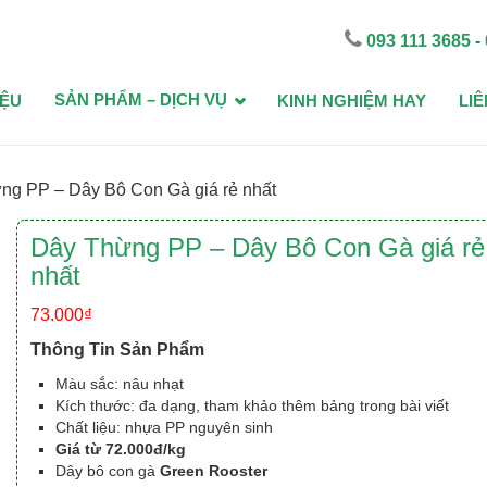
093 111 3685
-
m Làm Nông
g Agri
SẢN PHẨM – DỊCH VỤ
IỆU
KINH NGHIỆM HAY
LIÊ
ng PP – Dây Bô Con Gà giá rẻ nhất
Dây Thừng PP – Dây Bô Con Gà giá rẻ
nhất
73.000
₫
Thông Tin Sản Phẩm
Màu sắc: nâu nhạt
Kích thước: đa dạng, tham khảo thêm bảng trong bài viết
Chất liệu: nhựa PP nguyên sinh
Giá từ 72.000đ/kg
Dây bô con gà
Green Rooster