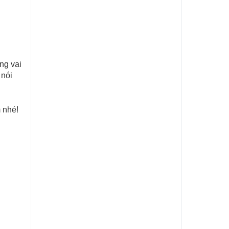
ng vai
 nói
 nhé!