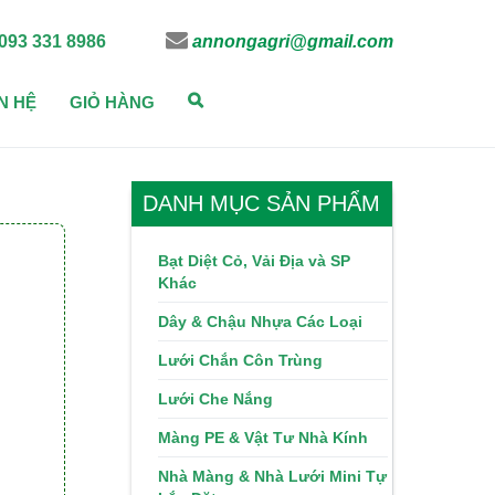
093 331 8986
annongagri@gmail.com
N HỆ
GIỎ HÀNG
DANH MỤC SẢN PHẨM
Bạt Diệt Cỏ, Vải Địa và SP
Khác
Dây & Chậu Nhựa Các Loại
Lưới Chắn Côn Trùng
Lưới Che Nắng
Màng PE & Vật Tư Nhà Kính
Nhà Màng & Nhà Lưới Mini Tự