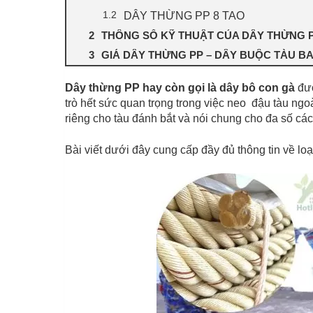
DÂY THỪNG PP 8 TAO
THÔNG SỐ KỸ THUẬT CỦA DÂY THỪNG 
GIÁ DÂY THỪNG PP – DÂY BUỘC TÀU B
Dây thừng PP hay còn gọi là dây bô con gà
đư
trò hết sức quan trọng trong việc neo đậu tàu ngo
riêng cho tàu đánh bắt và nói chung cho đa số cá
Bài viết dưới đây cung cấp đầy đủ thông tin về lo