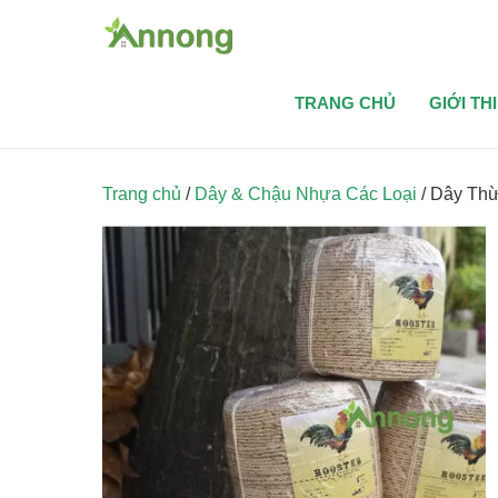
Chuyển
tới
An Tâ
An Nôn
nội
dung
TRANG CHỦ
GIỚI TH
Trang chủ
/
Dây & Chậu Nhựa Các Loại
/ Dây Thừ