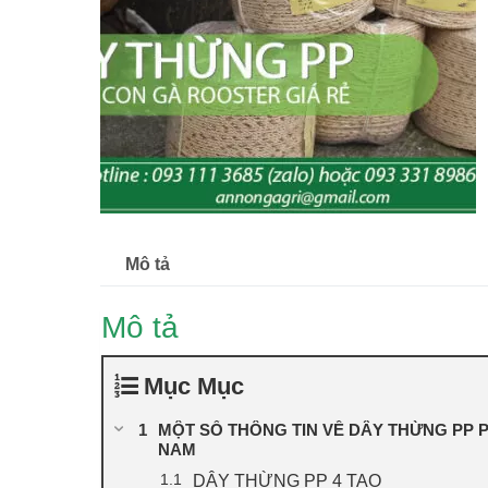
Mô tả
Mô tả
Mục Mục
MỘT SỐ THÔNG TIN VỀ DÂY THỪNG PP PH
NAM
DÂY THỪNG PP 4 TAO