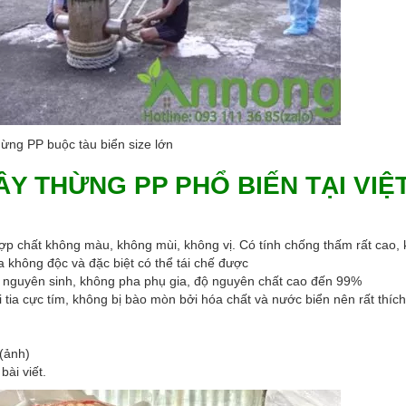
ừng PP buộc tàu biển size lớn
ÂY THỪNG PP PHỔ BIẾN TẠI VIỆ
hợp chất không màu, không mùi, không vị. Có tính chống thấm rất cao,
a không độc và đặc biệt có thể tái chế được
nguyên sinh, không pha phụ gia, độ nguyên chất cao đến 99%
i tia cực tím, không bị bào mòn bởi hóa chất và nước biển nên rất thíc
(ảnh)
ài viết.