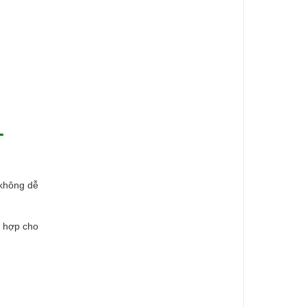
T
 không dễ
h hợp cho