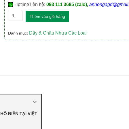
Hotline liên hệ:
093 111 3685 (zalo),
annongagri@gmail
Dây
Thêm vào giỏ hàng
Thừng
PP
-
Dây & Chậu Nhựa Các Loại
Danh mục:
Dây
Bô
Con
Gà
giá
rẻ
nhất
số
lượng
Ổ BIẾN TẠI VIỆT