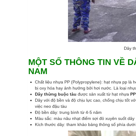
Dây th
MỘT SỐ THÔNG TIN VỀ D
NAM
Chất liệu nhựa PP (Polypropylene): hạt nhựa pp là 
bị oxy hóa hay ảnh hưởng bởi hơi nước. Là loại nhự
Dây thừng buộc tàu
được sản xuất từ hạt nhựa
PP
Dây với độ bền và độ chịu lực cao, chống chịu tốt vớ
việc neo đậu tàu
Độ bền dây: trung bình từ 4-5 năm
Màu sắc: màu nâu nhạt điểm sợi đỏ xuyên suốt dây 
Kích thước dây: tham khảo bảng thông số phía dưới b