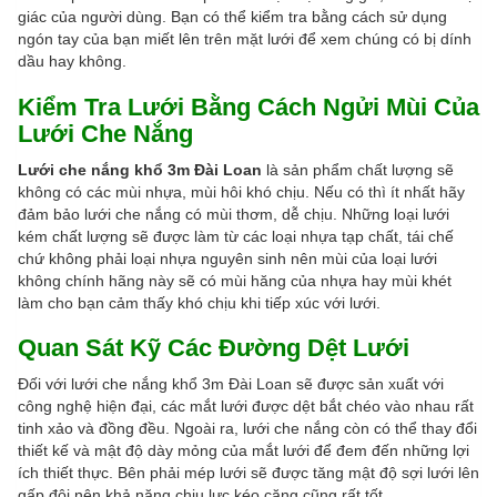
giác của người dùng. Bạn có thể kiểm tra bằng cách sử dụng
ngón tay của bạn miết lên trên mặt lưới để xem chúng có bị dính
dầu hay không.
Kiểm Tra Lưới Bằng Cách Ngửi Mùi Của
Lưới Che Nắng
Lưới che nắng khổ 3m Đài Loan
là sản phẩm chất lượng sẽ
không có các mùi nhựa, mùi hôi khó chịu. Nếu có thì ít nhất hãy
đảm bảo lưới che nắng có mùi thơm, dễ chịu. Những loại lưới
kém chất lượng sẽ được làm từ các loại nhựa tạp chất, tái chế
chứ không phải loại nhựa nguyên sinh nên mùi của loại lưới
không chính hãng này sẽ có mùi hăng của nhựa hay mùi khét
làm cho bạn cảm thấy khó chịu khi tiếp xúc với lưới.
Quan Sát Kỹ Các Đường Dệt Lưới
Đối với lưới che nắng khổ 3m Đài Loan sẽ được sản xuất với
công nghệ hiện đại, các mắt lưới được dệt bắt chéo vào nhau rất
tinh xảo và đồng đều. Ngoài ra, lưới che nắng còn có thể thay đổi
thiết kế và mật độ dày mỏng của mắt lưới để đem đến những lợi
ích thiết thực. Bên phải mép lưới sẽ được tăng mật độ sợi lưới lên
gấp đôi nên khả năng chịu lực kéo căng cũng rất tốt.