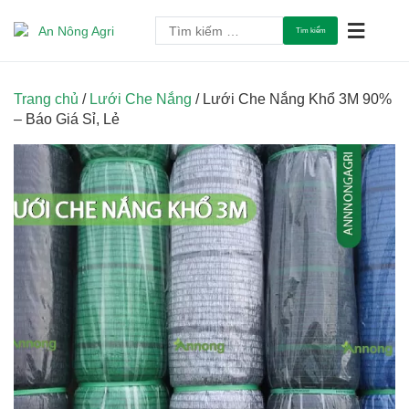
Chuyển
Tìm
tới
An Tâm Làm Nông
An Nông Agri
kiếm
nội
cho:
dung
Trang chủ
/
Lưới Che Nắng
/ Lưới Che Nắng Khổ 3M 90%
– Báo Giá Sỉ, Lẻ