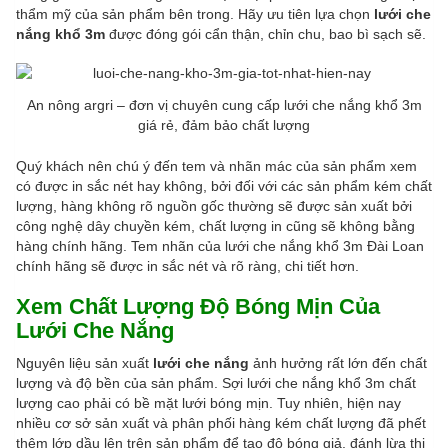
thẩm mỹ của sản phẩm bên trong. Hãy ưu tiên lựa chọn
lưới che
nắng khổ 3m
được đóng gói cẩn thận, chỉn chu, bao bì sạch sẽ.
An nông argri – đơn vị chuyên cung cấp lưới che nắng khổ 3m
giá rẻ, đảm bảo chất lượng
Quý khách nên chú ý đến tem và nhãn mác của sản phẩm xem
có được in sắc nét hay không, bởi đối với các sản phẩm kém chất
lượng, hàng không rõ nguồn gốc thường sẽ được sản xuất bởi
công nghệ dây chuyền kém, chất lượng in cũng sẽ không bằng
hàng chính hãng. Tem nhãn của lưới che nắng khổ 3m Đài Loan
chính hãng sẽ được in sắc nét và rõ ràng, chi tiết hơn.
Xem Chất Lượng Độ Bóng Mịn Của
Lưới Che Nắng
Nguyên liệu sản xuất
lưới che nắng
ảnh hưởng rất lớn đến chất
lượng và độ bền của sản phẩm. Sợi lưới che nắng khổ 3m chất
lượng cao phải có bề mặt lưới bóng mịn. Tuy nhiên, hiện nay
nhiều cơ sở sản xuất và phân phối hàng kém chất lượng đã phết
thêm lớp dầu lên trên sản phẩm để tạo độ bóng giả, đánh lừa thị