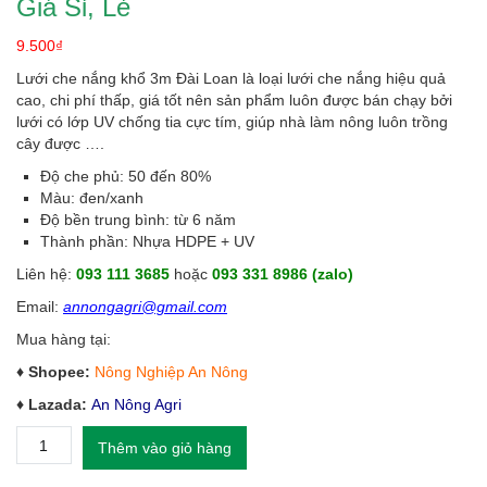
Giá Sỉ, Lẻ
9.500
₫
Lưới che nắng khổ 3m Đài Loan là loại lưới che nắng hiệu quả
cao, chi phí thấp, giá tốt nên sản phẩm luôn được bán chạy bởi
lưới có lớp UV chống tia cực tím, giúp nhà làm nông luôn trồng
cây được ….
Độ che phủ: 50 đến 80%
Màu: đen/xanh
Độ bền trung bình: từ 6 năm
Thành phần: Nhựa HDPE + UV
Liên hệ:
093 111 3685
hoặc
093 331 8986 (zalo)
Email:
annongagri@gmail.com
Mua hàng tại:
♦ Shopee:
Nông Nghiệp An Nông
♦ Lazada:
An Nông Agri
Lưới
Thêm vào giỏ hàng
Che
Nắng