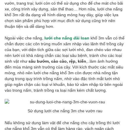
vườn, trang trại; lưới còn có thể sử dụng cho để che mát cho bãi
xe, công trình xây dựng, sân thể thao… Hơn nữa, lưới che nắng
khổ 3m rất đa dạng về hình dáng mỏng hay dày, giúp việc lựa
chọn sản phẩm phù hợp với mục đích sử dụng cũng trở nên
thuận tiện và dễ dàng hơn.
Ngoài việc che nắng,
lưới che nắng đài loan
khổ 3m vẫn có thể
chắn được các côn trùng muốn xâm nhập vào lãnh thổ trồng cây
của bạn, với diện tích giữa các sợi lưới nhỏ, đan chéo vào nhau
nên lưới có khả năng chắn các loại sâu bệnh, tránh cho các loại
sinh vật như
sâu bướm, cào cào, rệp, kiến
,..làm ảnh hưởng
đến mùa màng sinh trưởng của cây. Với kích thước các mắt siêu
mỏng, nhỏ nên lưới che nắng khổ 3m còn được nhà nông tận
dụng trong quy trình trồng nấm, nhờ vào đặc tính mắt lưới nhỏ
giúp ngăn chặn các loại vi khuẩn, bào tử xâm nhập từ bên ngoài
vào trong nấm, tránh trồng ra loại nấm kém chất lượng.
Sử dụng lưới che nắng 3m che vườn rau
Nếu không sử dụng làm vật để che nắng cho cây trồng thì lưới
che nắng khổ 3m vẫn có thể làm hàng rào, vách ngăn cách