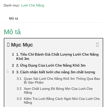
Khổ
Danh mục:
Lưới Che Nắng
3M
90%
-
Mô tả
Báo
Giá
Mô tả
Sỉ,
Lẻ
số
Mục Mục
lượng
1. Tiêu Chí Đánh Giá Chất Lượng Lưới Che Nắng
Khổ 3m
2. Ứng Dụng Của Lưới Che Nắng Khổ 3m
3. Cách nhận biết lưới che nắng 3m chất lượng
Quan Sát Lưới Che Nắng Khổ 3m Thông Qua Bao
Bì Sản Phẩm
Xem Chất Lượng Độ Bóng Mịn Của Lưới Che
Nắng
Kiểm Tra Lưới Bằng Cách Ngửi Mùi Của Lưới Che
Nắng