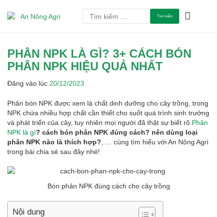
Chuyển
Tìm
tới
An Tâm Làm Nông
An Nông Agri
kiếm
nội
cho:
dung
PHÂN NPK LÀ GÌ? 3+ CÁCH BÓN
PHÂN NPK HIỆU QUẢ NHẤT
Đăng vào lúc
20/12/2023
Phân bón NPK được xem là chất dinh dưỡng cho cây trồng, trong
NPK chứa nhiều hợp chất cần thiết cho suốt quá trình sinh trưởng
và phát triển của cây, tuy nhiên mọi người đã thật sự biết rõ
Phân
NPK là gì
?
cách bón phân NPK đúng cách? nên dùng loại
phân NPK nào là thích hợp?
, … cùng tìm hiểu với An Nông Agri
trong bài chia sẻ sau đây nhé!
Bón phân NPK đúng cách cho cây trồng
Nội dung