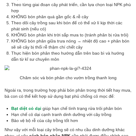
Theo từng giai đoạn cây phát triển, cần lựa chọn loại NPK phù
hợp
KHÔNG bón phân quá gần gốc & rễ cây
Theo dõi cây trồng sau khi bón để có thể xử lí kịp thời các
phát sinh (nếu có)
KHÔNG bón phân khi trời sắp mưa to (tránh phân bị rửa trôi)
KHÔNG bón phân giữa trưa nóng → nhiệt độ cao + phân bón
sẽ sẽ cây bị thối rễ thậm chí chết cây
Thực hiện bón phân theo hướng dẫn trên bao bì và hướng
dẫn từ kĩ sư chuyên môn
Chăm sóc và bón phân cho vườn trồng thanh long
Ngoài ra, trong trường hợp phải bón phân trong thời tiết hay mưa,
bà con có thể kết hợp sử dụng bạt phủ chống cỏ mọc để:
Bạt diệt cỏ dại
giúp hạn chế tình trạng rửa trôi phân bón
Hạn chế cỏ dại cạnh tranh dinh dưỡng với cây trồng
Bảo vệ bộ rễ của cây trồng tốt hơn
Như vậy với mỗi loại cây trồng sẽ có nhu cầu dinh dưỡng khác
nhau, vì vậy
cách bón phân NPK
cần phải được điều chỉnh sao