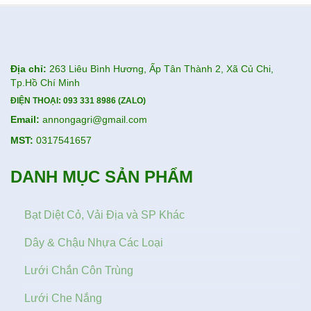
Địa chỉ:
263 Liêu Bình Hương, Ấp Tân Thành 2, Xã Củ Chi,
Tp.Hồ Chí Minh
ĐIỆN THOẠI:
093 331 8986 (ZALO)
Email:
annongagri@gmail.com
MST:
0317541657
DANH MỤC SẢN PHẨM
Bạt Diệt Cỏ, Vải Địa và SP Khác
Dây & Chậu Nhựa Các Loại
Lưới Chắn Côn Trùng
Lưới Che Nắng