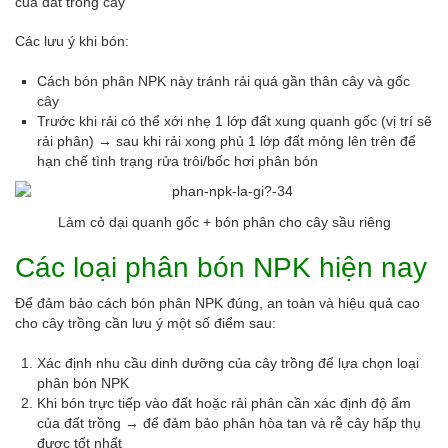
của đất trồng cây
Các lưu ý khi bón:
Cách bón phân NPK này tránh rải quá gần thân cây và gốc
cây
Trước khi rải có thể xới nhẹ 1 lớp đất xung quanh gốc (vị trí sẽ
rải phân) → sau khi rải xong phủ 1 lớp đất mỏng lên trên để
hạn chế tình trạng rửa trôi/bốc hơi phân bón
Làm cỏ dại quanh gốc + bón phân cho cây sầu riêng
Các loại phân bón NPK hiện nay
Để đảm bảo cách bón phân NPK đúng, an toàn và hiệu quả cao
cho cây trồng cần lưu ý một số điểm sau:
Xác định nhu cầu dinh dưỡng của cây trồng để lựa chọn loại
phân bón NPK
Khi bón trực tiếp vào đất hoặc rải phân cần xác định độ ẩm
của đất trồng → để đảm bảo phân hòa tan và rễ cây hấp thụ
được tốt nhất