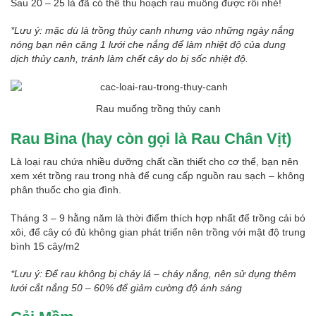
Sau 20 – 25 là đã có thể thu hoạch rau muống được rồi nhé!
*Lưu ý: mặc dù là trồng thủy canh nhưng vào những ngày nắng
nóng bạn nên căng 1 lưới che nắng để làm nhiệt độ của dung
dịch thủy canh, tránh làm chết cây do bị sốc nhiệt độ.
Rau muống trồng thủy canh
Rau Bina (hay còn gọi là Rau Chân Vịt)
Là loại rau chứa nhiều dưỡng chất cần thiết cho cơ thể, bạn nên
xem xét trồng rau trong nhà để cung cấp nguồn rau sạch – không
phân thuốc cho gia đình.
Tháng 3 – 9 hằng năm là thời điểm thích hợp nhất để trồng cải bó
xôi, để cây có đủ không gian phát triển nên trồng với mật độ trung
bình 15 cây/m2
*Lưu ý: Để rau không bị cháy lá – cháy nắng, nên sử dụng thêm
lưới cắt nắng 50 – 60% để giảm cường độ ánh sáng