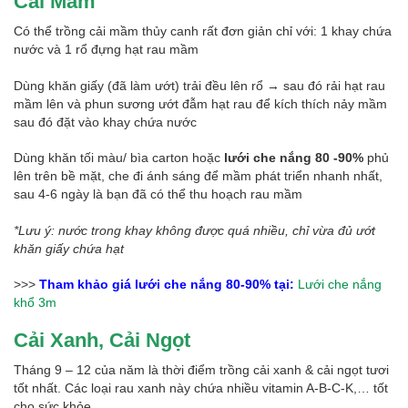
Cải Mầm
Có thể trồng cải mầm thủy canh rất đơn giản chỉ với: 1 khay chứa
nước và 1 rổ đựng hạt rau mầm
Dùng khăn giấy (đã làm ướt) trải đều lên rổ → sau đó rải hạt rau
mầm lên và phun sương ướt đẫm hạt rau để kích thích nảy mầm
sau đó đặt vào khay chứa nước
Dùng khăn tối màu/ bìa carton hoặc
lưới che nắng 80 -90%
phủ
lên trên bề mặt, che đi ánh sáng để mầm phát triển nhanh nhất,
sau 4-6 ngày là bạn đã có thể thu hoạch rau mầm
*Lưu ý: nước trong khay không được quá nhiều, chỉ vừa đủ ướt
khăn giấy chứa hạt
>>>
Tham khảo giá lưới che nắng 80-90% tại:
Lưới che nắng
khổ 3m
Cải Xanh, Cải Ngọt
Tháng 9 – 12 của năm là thời điểm trồng cải xanh & cải ngọt tươi
tốt nhất. Các loại rau xanh này chứa nhiều vitamin A-B-C-K,… tốt
cho sức khỏe