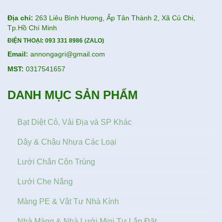
Địa chỉ:
263 Liêu Bình Hương, Ấp Tân Thành 2, Xã Củ Chi,
Tp.Hồ Chí Minh
ĐIỆN THOẠI:
093 331 8986 (ZALO)
Email:
annongagri@gmail.com
MST:
0317541657
DANH MỤC SẢN PHẨM
Bạt Diệt Cỏ, Vải Địa và SP Khác
Dây & Chậu Nhựa Các Loại
Lưới Chắn Côn Trùng
Lưới Che Nắng
Màng PE & Vật Tư Nhà Kính
Nhà Màng & Nhà Lưới Mini Tự Lắp Đặt