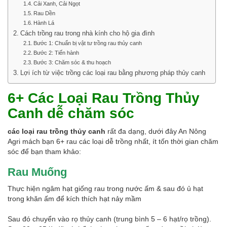
Cải Xanh, Cải Ngọt
Rau Dền
Hành Lá
Cách trồng rau trong nhà kính cho hộ gia đình
Bước 1: Chuẩn bị vật tư trồng rau thủy canh
Bước 2: Tiến hành
Bước 3: Chăm sóc & thu hoạch
Lợi ích từ việc trồng các loại rau bằng phương pháp thủy canh
6+ Các Loại Rau Trồng Thủy
Canh dễ chăm sóc
các loại rau trồng thủy canh
rất đa dạng, dưới đây An Nông
Agri mách bạn 6+ rau các loại dễ trồng nhất, ít tốn thời gian chăm
sóc để bạn tham khảo:
Rau Muống
Thực hiện ngâm hạt giống rau trong nước ấm & sau đó ủ hạt
trong khăn ấm để kích thích hạt nảy mầm
Sau đó chuyển vào rọ thủy canh (trung bình 5 – 6 hạt/rọ trồng).