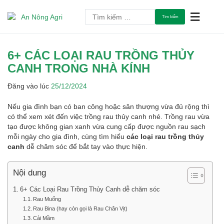
Chuyển
Tìm
tới
An Tâm Làm Nông
An Nông Agri
kiếm
nội
cho:
dung
6+ CÁC LOẠI RAU TRỒNG THỦY
CANH TRONG NHÀ KÍNH
Đăng vào lúc
25/12/2024
Nếu gia đình bạn có ban công hoặc sân thượng vừa đủ rộng thì
có thể xem xét đến việc trồng rau thủy canh nhé. Trồng rau vừa
tạo được không gian xanh vừa cung cấp được nguồn rau sạch
mỗi ngày cho gia đình, cùng tìm hiểu
các loại rau trồng thủy
canh
dễ chăm sóc để bắt tay vào thực hiện.
Nội dung
6+ Các Loại Rau Trồng Thủy Canh dễ chăm sóc
Rau Muống
Rau Bina (hay còn gọi là Rau Chân Vịt)
Cải Mầm