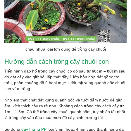
chậu nhựa loại lớn dùng để trồng cây chuối
Hướng dẫn cách trồng cây chuối con
Tiến hành đào hố trồng cây chuối có độ sâu từ
60cm – 80cm
sau
đó đặt cây vào giữ hố, lấp thật đầy 1 lớp hỗn hợp đất gồm: tro
trấu, phần chuồng đã ủ hoai mục + đất thịt xung quanh gốc chuối
con vừa trồng
Nhớ ém thật chật đất xung quanh gốc và tưới đẫm nước để giữ
ẩm, kích thích cây ra rễ non. Khoảng cách trồng cây cách cây từ
1m – 1.5m. Có thể trồng cây chuối quanh năm, tuy nhiên tốt nhất
là trồng cây vào đầu mùa mưa để cây sinh trưởng tốt
Sử dụng
dây thừng PP
loại 3mm hoặc 4mm căng thành hàng dài