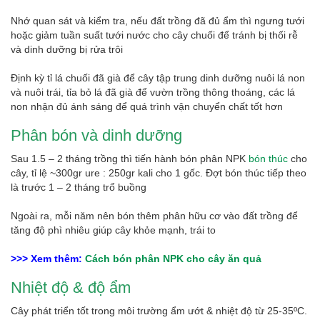
Nhớ quan sát và kiểm tra, nếu đất trồng đã đủ ẩm thì ngưng tưới
hoặc giảm tuần suất tưới nước cho cây chuối để tránh bị thối rễ
và dinh dưỡng bị rửa trôi
Định kỳ tỉ lá chuối đã già để cây tập trung dinh dưỡng nuôi lá non
và nuôi trái, tỉa bỏ lá đã già để vườn trồng thông thoáng, các lá
non nhận đủ ánh sáng để quá trình vận chuyển chất tốt hơn
Phân bón và dinh dưỡng
Sau 1.5 – 2 tháng trồng thì tiến hành bón phân NPK
bón thúc
cho
cây, tỉ lệ ~300gr ure : 250gr kali cho 1 gốc. Đợt bón thúc tiếp theo
là trước 1 – 2 tháng trổ buồng
Ngoài ra, mỗi năm nên bón thêm phân hữu cơ vào đất trồng để
tăng độ phì nhiêu giúp cây khỏe mạnh, trái to
>>> Xem thêm:
Cách bón phân NPK cho cây ăn quả
Nhiệt độ & độ ẩm
Cây phát triển tốt trong môi trường ẩm ướt & nhiệt độ từ 25-35ºC.