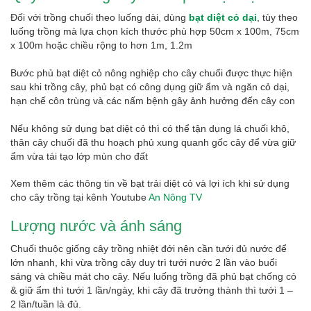
Đối với trồng chuối theo luống dài, dùng
bạt diệt cỏ dại
, tùy theo
luống trồng mà lựa chọn kích thước phù hợp 50cm x 100m, 75cm
x 100m hoặc chiều rộng to hơn 1m, 1.2m
Bước phủ bạt diệt cỏ nông nghiệp cho cây chuối được thực hiện
sau khi trồng cây, phủ bạt có công dụng giữ ẩm và ngăn cỏ dại,
hạn chế côn trùng và các nấm bệnh gây ảnh hưởng đến cây con
Nếu không sử dụng bạt diệt cỏ thì có thể tận dụng lá chuối khô,
thân cây chuối đã thu hoạch phủ xung quanh gốc cây để vừa giữ
ẩm vừa tái tạo lớp mùn cho đất
Xem thêm các thông tin về bạt trải diệt cỏ và lợi ích khi sử dụng
cho cây trồng tại kênh Youtube
An Nông TV
Lượng nước và ánh sáng
Chuối thuộc giống cây trồng nhiệt đới nên cần tưới đủ nước để
lớn nhanh, khi vừa trồng cây duy trì tưới nước 2 lần vào buổi
sáng và chiều mát cho cây. Nếu luống trồng đã phủ bạt chống cỏ
& giữ ẩm thì tưới 1 lần/ngày, khi cây đã trưởng thành thì tưới 1 –
2 lần/tuần là đủ.