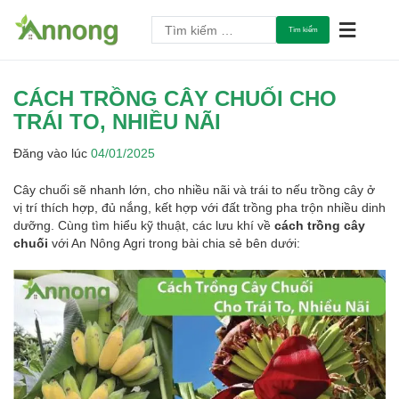
Chuyển
Tìm
tới
An Tâm Làm Nông
An Nông Agri
kiếm
nội
cho:
dung
CÁCH TRỒNG CÂY CHUỐI CHO
TRÁI TO, NHIỀU NÃI
Đăng vào lúc
04/01/2025
Cây chuối sẽ nhanh lớn, cho nhiều nãi và trái to nếu trồng cây ở
vị trí thích hợp, đủ nắng, kết hợp với đất trồng pha trộn nhiều dinh
dưỡng. Cùng tìm hiểu kỹ thuật, các lưu khí về
cách trồng cây
chuối
với An Nông Agri trong bài chia sẻ bên dưới: