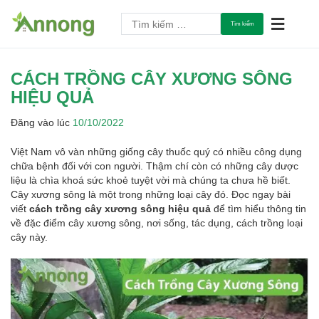
Chuyển
Tìm
tới
An Tâm Làm Nông
An Nông Agri
kiếm
nội
cho:
dung
CÁCH TRỒNG CÂY XƯƠNG SÔNG
HIỆU QUẢ
Đăng vào lúc
10/10/2022
Việt Nam vô vàn những giống cây thuốc quý có nhiều công dụng
chữa bệnh đối với con người. Thậm chí còn có những cây dược
liệu là chìa khoá sức khoẻ tuyệt vời mà chúng ta chưa hề biết.
Cây xương sông là một trong những loại cây đó. Đọc ngay bài
viết
cách trồng cây xương sông hiệu quả
để tìm hiểu thông tin
về đặc điểm cây xương sông, nơi sống, tác dụng, cách trồng loại
cây này.