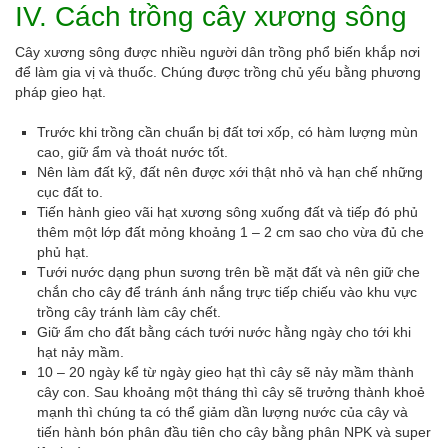
IV. Cách trồng cây xương sông
Cây xương sông được nhiều người dân trồng phổ biến khắp nơi
để làm gia vị và thuốc. Chúng được trồng chủ yếu bằng phương
pháp gieo hạt.
Trước khi trồng cần chuẩn bị đất tơi xốp, có hàm lượng mùn
cao, giữ ẩm và thoát nước tốt.
Nên làm đất kỹ, đất nên được xới thật nhỏ và hạn chế những
cục đất to.
Tiến hành gieo vãi hạt xương sông xuống đất và tiếp đó phủ
thêm một lớp đất mỏng khoảng 1 – 2 cm sao cho vừa đủ che
phủ hạt.
Tưới nước dạng phun sương trên bề mặt đất và nên giữ che
chắn cho cây để tránh ánh nắng trực tiếp chiếu vào khu vực
trồng cây tránh làm cây chết.
Giữ ẩm cho đất bằng cách tưới nước hằng ngày cho tới khi
hạt nảy mầm.
10 – 20 ngày kể từ ngày gieo hạt thì cây sẽ nảy mầm thành
cây con. Sau khoảng một tháng thì cây sẽ trưởng thành khoẻ
mạnh thì chúng ta có thể giảm dần lượng nước của cây và
tiến hành bón phân đầu tiên cho cây bằng phân NPK và super